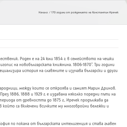
Начало
170 години от рождението на Константин Иречек
ственик. Роден е на 24 юли 1854 г. в семейството на чешки
нигопис на новобългарската книжнина. 1806-1870“. Три години
циализира история на славяните и изучава български и други
народници, между които се откроява и самият Марин Дринов.
. През 1886, 1888 и 1929 г. е издавана няколко поредни пъти на
 периода от древността до 1875 г., Иречек продължава да
 в който са включени всичките му многобройни бележки и
София по покана от българската интелигенция и става главен