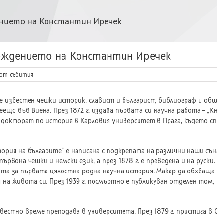
ението на Константин Иречек
ождението на Константин Иречек
от събития
 известен чешки историк, славист и българист, библиограф и обще
ещо във Виена. През 1872 г. издава първата си научна работа – „К
докторат по история в Карловия университет в Прага, където спе
ория на българите“ е написана с подкрепата на различни наши съ
 първона чешки и немски език, а през 1878 г. е преведена и на руски
чита за първата цялостна родна научна история. Макар да обхваща
 на живота си. През 1939 г. посмъртно е публикуван отделен том,
вестно време преподава в университета. През 1879 г. пристига в 