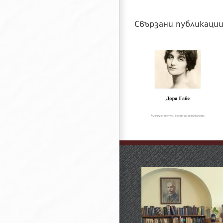
Свързани публикаци
160 години о
Изложба за Дора
рождението н
Габе
Михаил Попруже