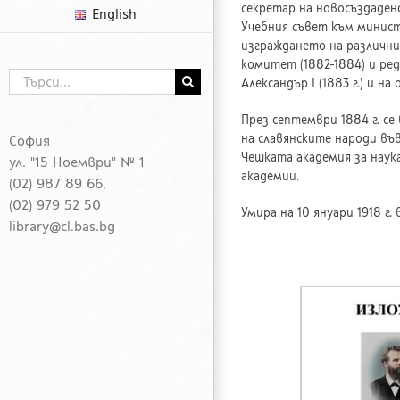
секретар на новосъздадено
English
Учебния съвет към минист
изграждането на различни
комитет (1882-1884) и ред
Търсене
Александър I (1883 г.) и на 
...
През септември 1884 г. се
на славянските народи въ
София
Чешката академия за наук
ул. "15 Ноември" № 1
академии.
(02) 987 89 66,
(02) 979 52 50
Умира на 10 януари 1918 г. 
library@cl.bas.bg