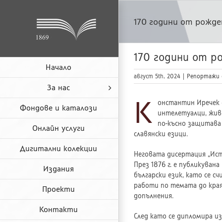
Skip
to
170 години от рожд
content
170 години от р
Начало
август 5th, 2024
|
Репортажи 
За нас
К
онстантин Иречек е
Фондове и каталози
интелетуалци, живе
по-късно защитава 
Онлайн услуги
славянски езици.
Дигитални колекции
Неговата дисертация „Ист
През 1876 г. е публикувана
Издания
български език, като се с
работи по темата до края
Проекти
допълнения.
Контакти
След като се дипломира из