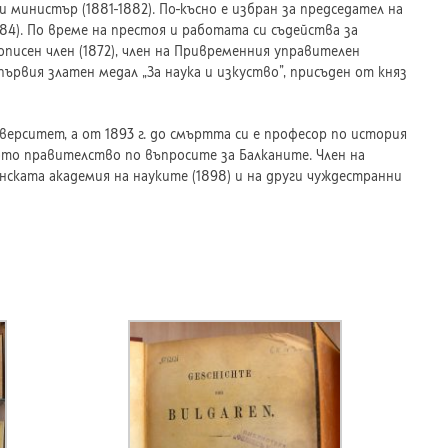
 министър (1881-1882). По-късно е избран за председател на
4). По време на престоя и работата си съдейства за
писен член (1872), член на Привременния управителен
ървия златен медал „За наука и изкуство”, присъден от княз
верситет, а от 1893 г. до смъртта си е професор по история
кото правителство по въпросите за Балканите. Член на
нската академия на науките (1898) и на други чуждестранни