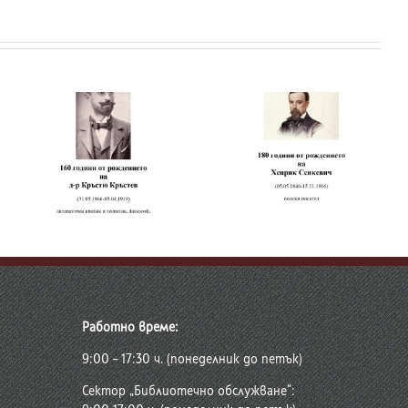
180 години от
Изложба за Дора
р
рождението на
Габе
Хенрик Сенкевич
Работно време:
9:00 – 17:30 ч. (понеделник до петък)
Сектор „Библиотечно обслужване“: