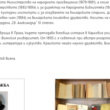
то Министерство на народното просвещение (1879-1881), а после и
ерството (1882-1884) и за директор на Народната библиотека (188
 културни институти и за опазването на българските старини. До
овен член (1884) на Българското книжовно дружество. Носител на п
ордена „Св. Александър“ III степен.
 връща в Прага, където преподава всеобща история в Карловия уни
в Виенския университет. От 1893 г. е съветник при австро-унгарс
а, литература и изкуство, Кралското чешко научно дружество, Вие
във Виена.