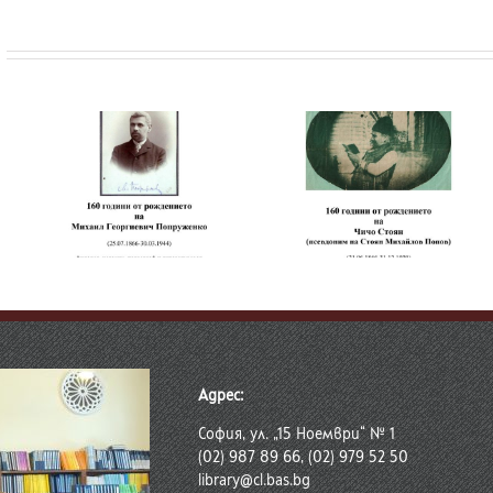
и
160 години от
рождението на
т
160 години от
Чичо Стоян
а
рождението на д-
(псевдоним на
нко
Кръстю Кръстев
Стоян Михайлов
Попов)
Адрес:
София, ул. „15 Ноември“ № 1
(02) 987 89 66, (02) 979 52 50
library@cl.bas.bg