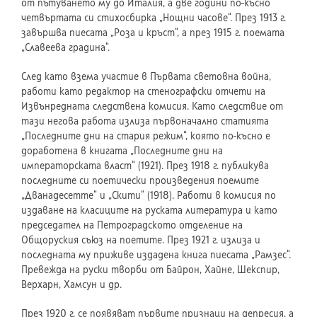
от пътуването му до Италия, а две години по-късно
четвъртата си стихосбирка „Нощни часове“. През 1913 г.
завършва пиесата „Роза и кръст“, а през 1915 г. поемата
„Славеева градина“.
След като взема участие в Първата световна война,
работи като редактор на стенографски отчети на
Извънредната следствена комисия. Като следствие от
тази негова работа излиза първоначално статията
„Последните дни на стария режим“, която по-късно е
доработена в книгата „Последните дни на
императорската власт“ (1921). През 1918 г. публикува
последните си поетически произведения поемите
„Дванадесетте“ и „Скити“ (1918). Работи в комисия по
издаване на класиците на руската литература и като
председател на Петроградското отделение на
Общоруския съюз на поетите. През 1921 г. излиза и
последната му приживе издадена книга пиесата „Рамзес“.
Превежда на руски творби от Байрон, Хайне, Шекспир,
Верхарн, Хамсун и др.
През 1920 г. се появяват първите признаци на депресия, а