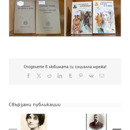
Споделете в любимата си социална мрежа!
Facebook
X
Reddit
LinkedIn
Tumblr
Pinterest
Vk
Електронна
поща:
Свързани публикации
160 години от