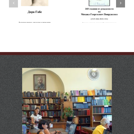
рождението на
160 години от
Чичо Стоян
рождението на
(псевдоним на
Михаил Попруженко
Стоян Михайлов
Попов)