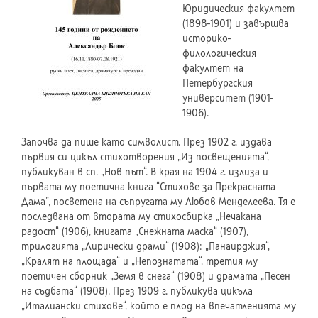
Юридическия факултет
(1898-1901) и завършва
историко-
филологическия
факултет на
Петербургския
университет (1901-
1906).
Започва да пише като символист. През 1902 г. издава
първия си цикъл стихотворения „Из посвещенията“,
публикуван в сп. „Нов път“. В края на 1904 г. излиза и
първата му поетична книга “Стихове за Прекрасната
Дама”, посветена на съпругата му Любов Менделеева. Тя е
последвана от втората му стихосбирка „Нечакана
радост“ (1906), книгата „Снежната маска“ (1907),
трилогията „Лирически драми“ (1908): „Панаирджия“,
„Кралят на площада“ и „Непознатата“, третия му
поетичен сборник „Земя в снега“ (1908) и драмата „Песен
на съдбата“ (1908). През 1909 г. публикува цикъла
„Италиански стихове“, който е плод на впечатленията му