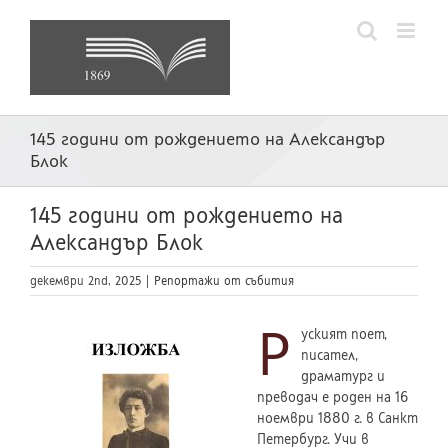
Skip
to
content
145 години от рождението на Александър
Блок
145 години от рождението на
Александър Блок
декември 2nd, 2025
|
Репортажи от събития
Р
уският поет,
писател,
драматург и
преводач е роден на 16
ноември 1880 г. в Санкт
Петербург. Учи в