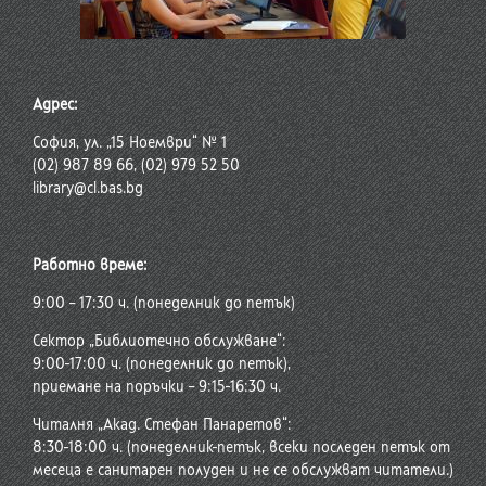
Адрес:
София, ул. „15 Ноември“ № 1
(02) 987 89 66, (02) 979 52 50
library@cl.bas.bg
Работно време:
9:00 – 17:30 ч. (понеделник до петък)
Сектор „Библиотечно обслужване“:
9:00-17:00 ч. (понеделник до петък),
приемане на поръчки – 9:15-16:30 ч.
Читалня „Акад. Стефан Панаретов“:
8:30-18:00 ч. (понеделник-петък, всеки последен петък от
месеца е санитарен полуден и не се обслужват читатели.)