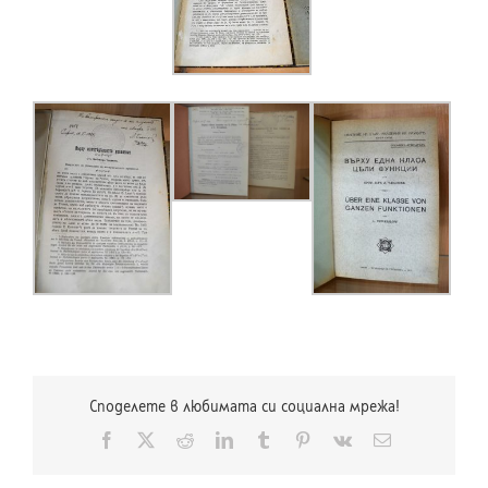
Споделете в любимата си социална мрежа!
Facebook
X
Reddit
LinkedIn
Tumblr
Pinterest
Vk
Електронна
поща: