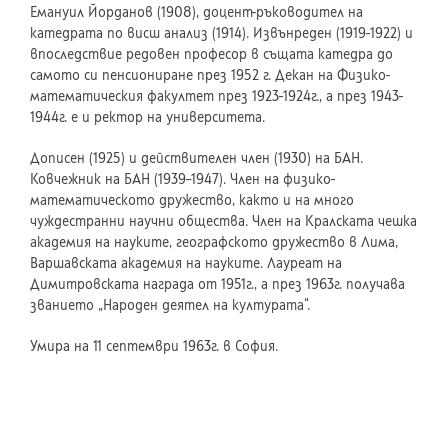
Емануил Йорданов (1908), доцент-ръководител на
катедрата по висш анализ (1914). Извънреден (1919-1922) и
впоследствие редовен професор в същата катедра до
самото си пенсиониране през 1952 г. Декан на Физико-
математическия факултет през 1923-1924г., а през 1943-
1944г. е и ректор на университета.
Дописен (1925) и действителен член (1930) на БАН.
Ковчежник на БАН (1939–1947). Член на физико-
математическото дружество, както и на много
чуждестранни научни общества. Член на Кралската чешка
академия на науките, географското дружество в Лима,
Варшавската академия на науките. Лауреат на
Димитровската награда от 1951г., а през 1963г. получава
званието „Народен деятел на културата“.
Умира на 11 септември 1963г. в София.