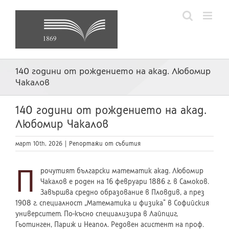
Skip
to
content
140 години от рождението на акад. Любомир
Чакалов
140 години от рождението на акад.
Любомир Чакалов
март 10th, 2026
|
Репортажи от събития
П
рочутият български математик акад. Любомир
Чакалов е роден на 16 февруари 1886 г. в Самоков.
Завършва средно образование в Пловдив, а през
1908 г. специалност „Математика и физика“ в Софийския
университет. По-късно специализира в Лайпциг,
Гьотинген, Париж и Неапол. Редовен асистент на проф.