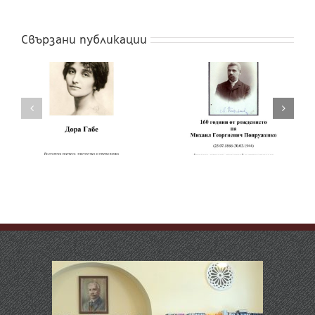
Свързани публикации
160 години от
рождението на
160 години от
Чичо Стоян
рождението на
(псевдоним на
Михаил Попруженко
Стоян Михайлов
Попов)