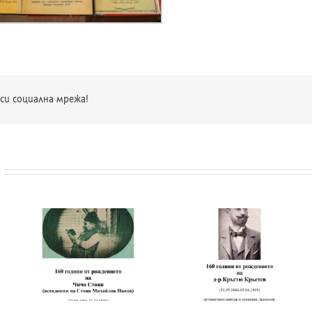
си социална мрежа!
и
т
а
160 години от
180 години от
рождението на д-р
рождението на
Кръстю Кръстев
Хенрик Сенкевич
в