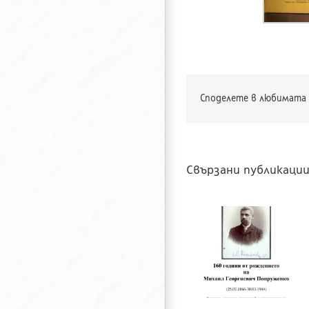
Споделете в любимата 
Свързани публикаци
160 години о
рождението н
160 години от
Чичо Стоян
рождението на
(псевдоним на
Михаил Попруженко
Стоян Михайло
Попов)