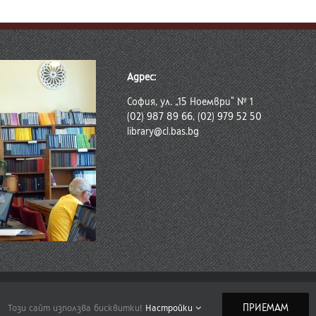
Адрес:
София, ул. „15 Ноември“ № 1
(02) 987 89 66, (02) 979 52 50
library@cl.bas.bg
-2018 Централна библиотека на БАН
те данни на физически лица и политика за употреба на бисквитки
ПРИЕМАМ
Този сайт използва бисквитки!
Настройки
иблиотека
|
Сайт на Българската академия на науките