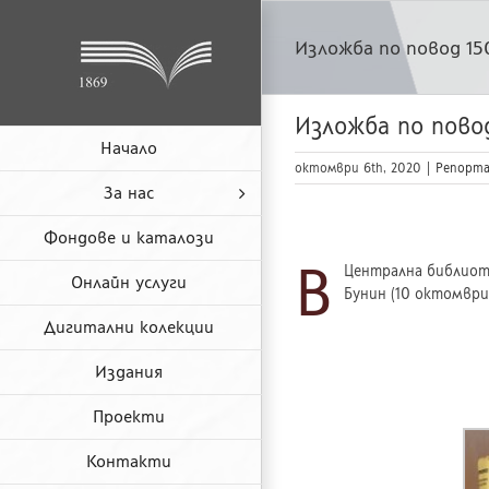
Skip
to
Изложба по повод 15
content
Изложба по пово
Начало
октомври 6th, 2020
|
Репорта
За нас
Фондове и каталози
В
Централна библиоте
Онлайн услуги
Бунин (10 октомври 
Дигитални колекции
Издания
Проекти
Контакти