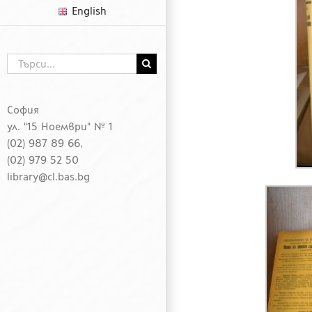
English
Търсене
...
София
ул. "15 Ноември" № 1
(02) 987 89 66,
(02) 979 52 50
library@cl.bas.bg