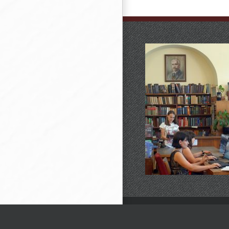
Всички права запазени © 1998
Политика за защита на лични
Стар сайт на Централната б