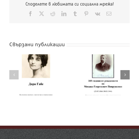
Споделете в любимата си социална мрежа!
Facebook
X
Reddit
LinkedIn
Tumblr
Pinterest
Vk
Електронна
поща:
Свързани публикации
160 години от
рождението на
160 години от
Чичо Стоян
рождението на
(псевдоним на
Михаил Попруженко
Стоян Михайлов
Попов)