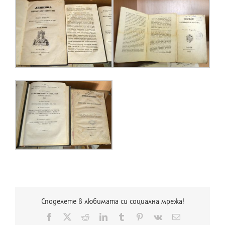
Споделете в любимата си социална мрежа!
Facebook
X
Reddit
LinkedIn
Tumblr
Pinterest
Vk
Електронна
поща: