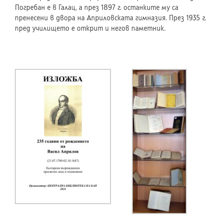
Погребан е в Галац, а през 1897 г. останките му са
пренесени в двора на Априловската гимназия. През 1935 г.
пред училището е открит и негов паметник.