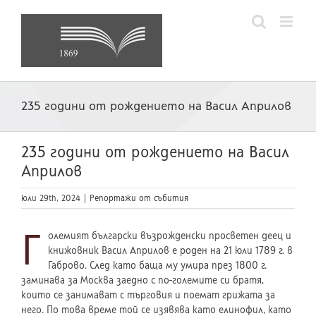
Skip
to
content
235 години от рождението на Васил Априлов
235 години от рождението на Васил
Априлов
юли 29th, 2024
|
Репортажи от събития
Г
олемият български възрожденски просветен деец и
книжовник Васил Априлов е роден на 21 юли 1789 г. в
Габрово. След като баща му умира през 1800 г.
заминава за Москва заедно с по-големите си братя,
които се занимават с търговия и поемат грижата за
него. По това време той се изявява като елинофил, като