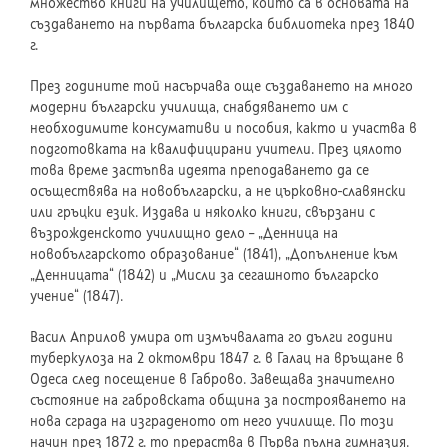
множество книги на училището, които са в основата на
създаването на първата българска библиотека през 1840
г.
През годините той насърчава още създаването на много
модерни български училища, снабдяването им с
необходимите консумативи и пособия, както и участва в
подготовката на квалифицирани учители. През цялото
това време застъпва идеята преподаването да се
осъществява на новобългарски, а не църковно-славянски
или гръцки език. Издава и няколко книги, свързани с
възрожденското училищно дело – „Денница на
новобългарското образование“ (1841), „Допълнение към
„Денницата“ (1842) и „Мисли за сегашното българско
учение“ (1847).
Васил Априлов умира от измъчвалата го дълги години
туберкулоза на 2 октомври 1847 г. в Галац на връщане в
Одеса след посещение в Габрово. Завещава значително
състояние на габровската община за построяването на
нова сграда на изграденото от него училище. По този
начин през 1872 г. то прераства в Първа пълна гимназия.