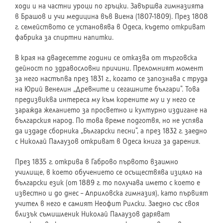
ходи и на частни уроци по гръцки. Завършва гимназията
в Брашов и учи медицина във Виена (1807-1809). През 1808
г. семейството се установява в Одеса, където откриват
фабрика за спиртни напитки.
В края на двадесетте години се отказва от търговска
дейност по здравословни причини. Преломният момент
за него настъпва през 1831 г., когато се запознава с труда
на Юрий Венелин „Древните и сегашните българи“. Това
предизвиква интереса му към корените му и у него се
заражда желанието за просветно и културно издигане на
българския народ. По това време подготвя, но не успява
да издаде сборника „Български песни“, а през 1832 г. заедно
с Николай Палаузов откриват в Одеса книга за дарения.
През 1835 г. открива в Габрово първото взаимно
училище, в което обучението се осъществява изцяло на
български език (от 1889 г. то получава името с което е
известно и до днес – Априловска гимназия), като първият
учител в него е самият Неофит Рилски. Заедно със своя
близък съмишленик Николай Палаузов даряват