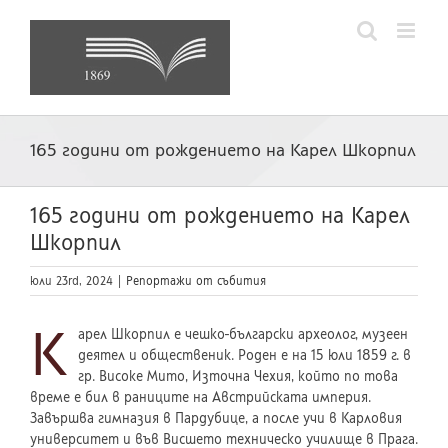
Skip
to
content
165 години от рождението на Карел Шкорпил
165 години от рождението на Карел
Шкорпил
юли 23rd, 2024
|
Репортажи от събития
К
арел Шкорпил е чешко-български археолог, музеен
деятел и общественик. Роден е на 15 юли 1859 г. в
гр. Високе Мито, Източна Чехия, който по това
време е бил в раниците на Австрийската империя.
Завършва гимназия в Пардубице, а после учи в Карловия
университет и във Висшето техническо училище в Прага.