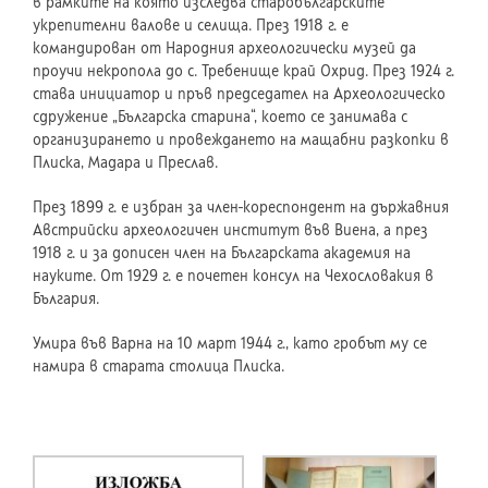
в рамките на която изследва старобългарските
укрепителни валове и селища. През 1918 г. е
командирован от Народния археологически музей да
проучи некропола до с. Требенище край Охрид. През 1924 г.
става инициатор и пръв председател на Археологическо
сдружение „Българска старина“, което се занимава с
организирането и провеждането на мащабни разкопки в
Плиска, Мадара и Преслав.
През 1899 г. е избран за член-кореспондент на държавния
Австрийски археологичен институт във Виена, а през
1918 г. и за дописен член на Българската академия на
науките. От 1929 г. е почетен консул на Чехословакия в
България.
Умира във Варна на 10 март 1944 г., като гробът му се
намира в старата столица Плиска.