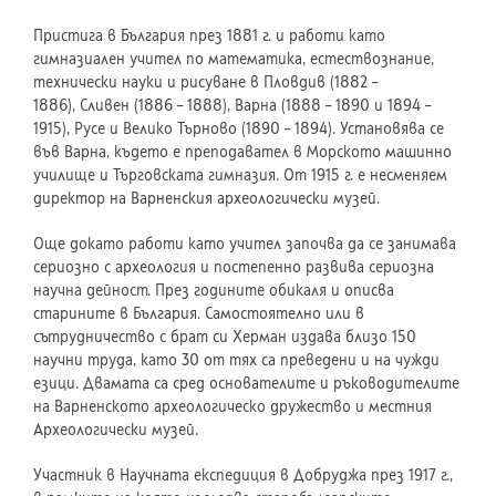
Пристига в България през 1881 г. и работи като
гимназиален учител по математика, естествознание,
технически науки и рисуване в Пловдив (1882 –
1886), Сливен (1886 – 1888), Варна (1888 – 1890 и 1894 –
1915), Русе и Велико Търново (1890 – 1894). Установява се
във Варна, където е преподавател в Морското машинно
училище и Търговската гимназия. От 1915 г. е несменяем
директор на Варненския археологически музей.
Още докато работи като учител започва да се занимава
сериозно с археология и постепенно развива сериозна
научна дейност. През годините обикаля и описва
старините в България. Самостоятелно или в
сътрудничество с брат си Херман издава близо 150
научни труда, като 30 от тях са преведени и на чужди
езици. Двамата са сред основателите и ръководителите
на Варненското археологическо дружество и местния
Археологически музей.
Участник в Научната експедиция в Добруджа през 1917 г.,