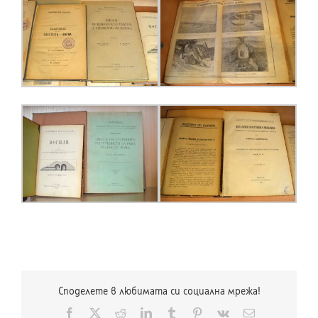
Споделете в любимата си социална мрежа!
Facebook
X
Reddit
LinkedIn
Tumblr
Pinterest
Vk
Електронна