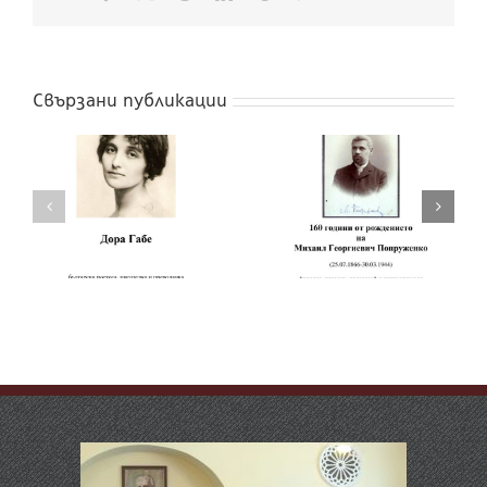
поща:
Свързани публикации
160 години от
рождението на
160 години от
Чичо Стоян
рождението на
(псевдоним на
Михаил Попруженко
Стоян Михайлов
Попов)