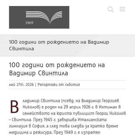
Skip
to
content
100 години от рождението на Вадимир
Свинтила
100 години от рождението на
Вадимир Свинтила
май 27th, 2026
|
Репортажи от събития
В
ладимир Свинтила (псевд. на Владимир Георгиев
Николов) е роден на 29 април 1926 г. в Ихтиман в
семейството на юриста публицист Георги Николов
– Свинтила. През 1945 г. завършва Италианската
гимназия в София, а след това следва за кратко време
медицина и режисура. През 1949 г. е изпратен