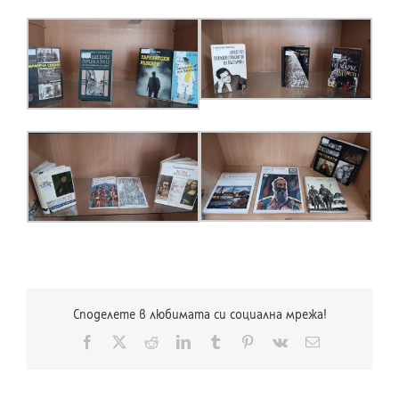
Споделете в любимата си социална мрежа!
Facebook
X
Reddit
LinkedIn
Tumblr
Pinterest
Vk
Електронна
поща: