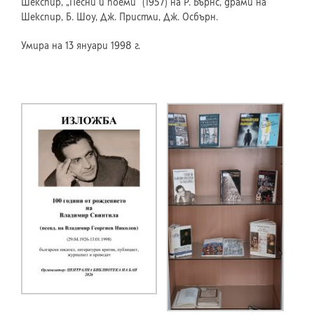
Шекспир, „Песни и поеми“ (1957) на Р. Бърнс, драми на
Шекспир, Б. Шоу, Дж. Пристли, Дж. Осбърн.
Умира на 13 януари 1998 г.