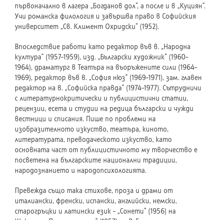
първоначално в лагера „Богданов дол“, а после и в „Куциян“.
Учи романска филология и завършва право в Софийския
университет „Св. Климент Охридски“ (1952).
Впоследствие работи като редактор във в. „Народна
култура“ (1957–1959), изд. „Български художник“ (1960–
1964), драматург в Театъра на въоръжените сили (1964–
1969), редактор във в. „София нюз“ (1969–1971), зам. главен
редактор на в. „Софийска правда“ (1974–1977). Сътрудничи
с литературнокритически и публицистични статии,
рецензии, есета и студии на редица български и чужди
вестници и списания. Пише по проблеми на
изобразителното изкуство, театъра, киното,
литературата, преводаческото изкуство, като
основната част от публицистичното му творчество е
посветена на българските национални традиции,
народознанието и народопсихологията.
Превежда също така стихове, проза и драми от
италиански, френски, испански, английски, немски,
старогръцки и латински език – „Сонети“ (1956) на