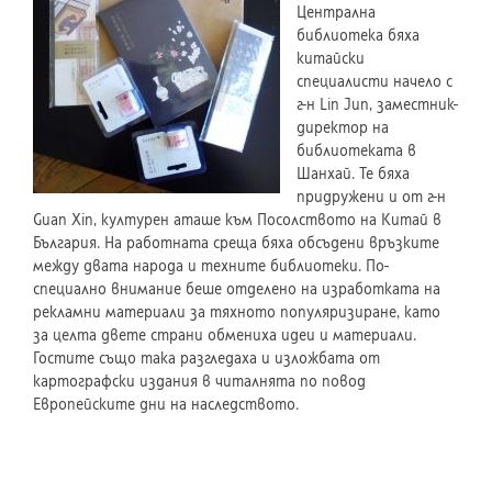
Централна
библиотека бяха
китайски
специалисти начело с
г-н Lin Jun, заместник-
директор на
библиотеката в
Шанхай. Те бяха
придружени и от г-н
Guan Xin, културен аташе към Посолството на Китай в
България. На работната среща бяха обсъдени връзките
между двата народа и техните библиотеки. По-
специално внимание беше отделено на изработката на
рекламни материали за тяхното популяризиране, като
за целта двете страни обмениха идеи и материали.
Гостите също така разгледаха и изложбата от
картографски издания в читалнята по повод
Европейските дни на наследството.