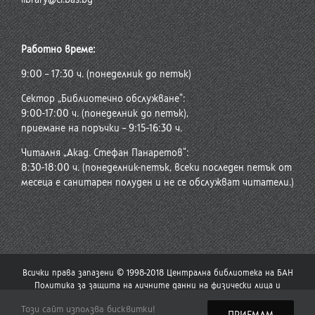
Работно време:
9:00 – 17:30 ч. (понеделник до петък)
Сектор „Библиотечно обслужване“:
9:00-17:00 ч. (понеделник до петък),
приемане на поръчки – 9:15-16:30 ч.
Читалня „Акад. Стефан Панаретов“:
8:30-18:00 ч. (понеделник-петък, всеки последен петък от
месеца е санитарен полуден и не се обслужват читатели.)
Всички права запазени © 1998-2018 Централна библиотека на БАН
Политика за защита на личните данни на физически лица и
политика за употреба на бисквитки
Този сайт използва бисквитки!
Стар сайт на Централната библиотека
|
Сайт на Българската