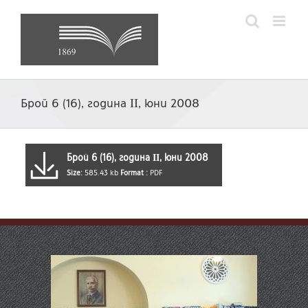
Skip
to
content
Брой 6 (16), година ІІ, юни 2008
Брой 6 (16), година ІІ, юни 2008
Size:
585.43 kb
Format :
PDF