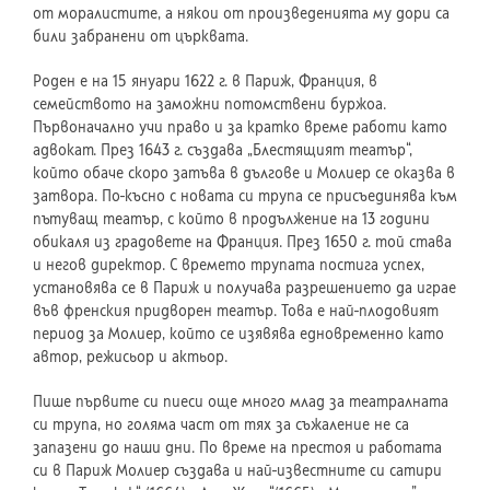
от моралистите, а някои от произведенията му дори са
били забранени от църквата.
Роден е на 15 януари 1622 г. в Париж, Франция, в
семейството на заможни потомствени буржоа.
Първоначално учи право и за кратко време работи като
адвокат. През 1643 г. създава „Блестящият театър“,
който обаче скоро затъва в дългове и Молиер се оказва в
затвора. По-късно с новата си трупа се присъединява към
пътуващ театър, с който в продължение на 13 години
обикаля из градовете на Франция. През 1650 г. той става
и негов директор. С времето трупата постига успех,
установява се в Париж и получава разрешението да играе
във френския придворен театър. Това е най-плодовият
период за Молиер, който се изявява едновременно като
автор, режисьор и актьор.
Пише първите си пиеси още много млад за театралната
си трупа, но голяма част от тях за съжаление не са
запазени до наши дни. По време на престоя и работата
си в Париж Молиер създава и най-известните си сатири