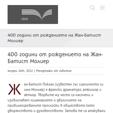
Skip
to
content
400 години от рождението на Жан-Батист
Молиер
400 години от рождението на Жан-
Батист Молиер
януари 24th, 2022
|
Репортажи от събития
Ж
ан-Батист Поклен (известен със сценичното си
име Молиер) е френски драматург, режисьор и
актьор. Творбите му често са насочени и
изобличават лицемерието и двуличието на
привилегированите прослойки в обществото като
дворянството и духовенството. Затова те са атакувани