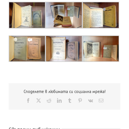
Споделете в любимата си социална мрежа!
Facebook
X
Reddit
LinkedIn
Tumblr
Pinterest
Vk
Електронна
поща: