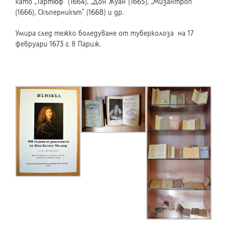
като „Тартюф“ (1664), „Дон Жуан“(1665), „Мизантроп”
(1666), Скъперникът“ (1668) и др.
Умира след тежко боледуване от туберколоза на 17
февруари 1673 г. в Париж.