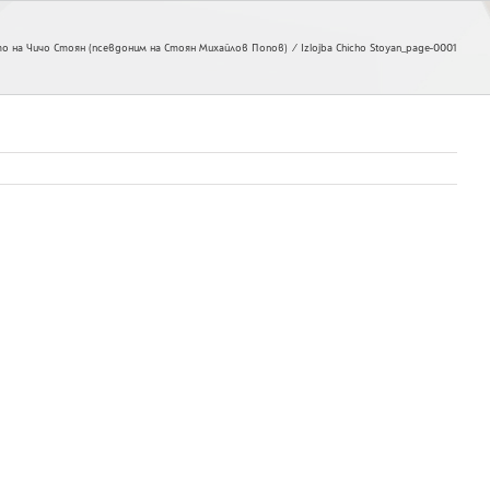
о на Чичо Стоян (псевдоним на Стоян Михайлов Попов)
Izlojba Chicho Stoyan_page-0001