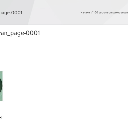
_page-0001
Начало
160 години от рождениет
oyan_page-0001