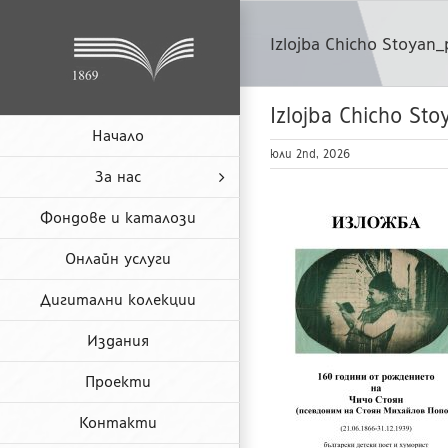
Skip
to
Izlojba Chicho Stoyan
content
Izlojba Chicho St
Начало
юли 2nd, 2026
За нас
Фондове и каталози
Онлайн услуги
Дигитални колекции
Издания
Проекти
Контакти