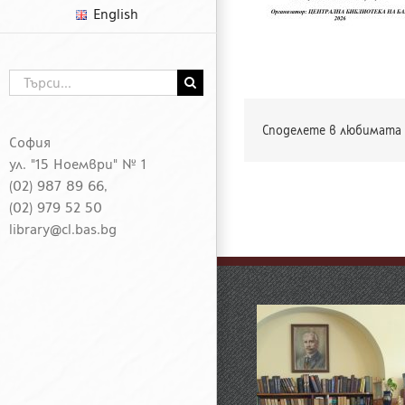
English
Търсене
...
Споделете в любимата 
София
ул. "15 Ноември" № 1
(02) 987 89 66,
(02) 979 52 50
library@cl.bas.bg