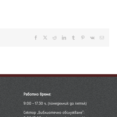
Facebook
X
Reddit
LinkedIn
Tumblr
Pinterest
Vk
Електр
поща:
Работно време:
9:00 – 17:30 ч. (понеделник до петък)
Сектор „Библиотечно обслужване“: