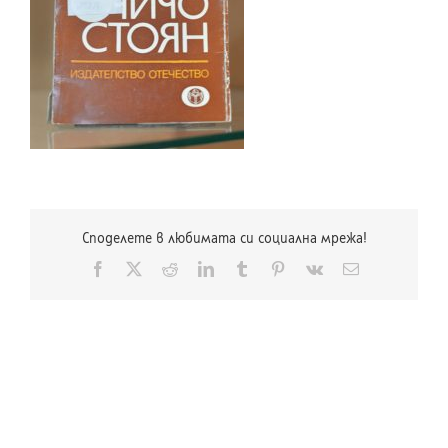
Споделете в любимата си социална мрежа!
Facebook
X
Reddit
LinkedIn
Tumblr
Pinterest
Vk
Електронна
поща: