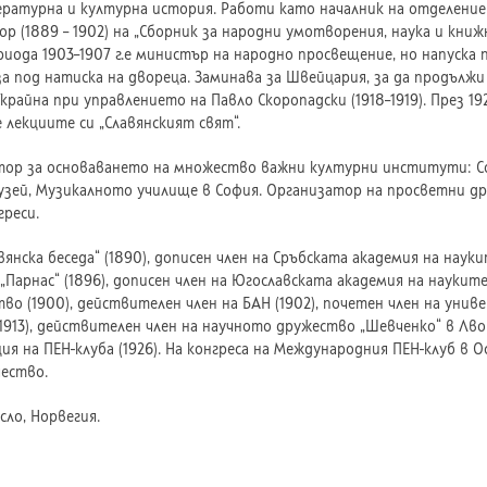
ературна и културна история. Работи като началник на отделени
ор (1889 – 1902) на „Сборник за народни умотворения, наука и книж
 периода 1903–1907 г.е министър на народно просвещение, но напус
 под натиска на двореца. Заминава за Швейцария, за да продължи н
райна при управлението на Павло Скоропадски (1918–1919). През 1
 лекциите си „Славянският свят“.
ор за основаването на множество важни културни институти: С
узей, Музикалното училище в София. Организатор на просветни дру
греси.
янска беседа“ (1890), дописен член на Сръбската академия на науки
Парнас“ (1896), дописен член на Югославската академия на науките
о (1900), действителен член на БАН (1902), почетен член на униве
1913), действителен член на научното дружество „Шевченко“ в Лвов
ция на ПЕН-клуба (1926). На конгреса на Международния ПЕН-клуб в 
ество.
сло, Норвегия.