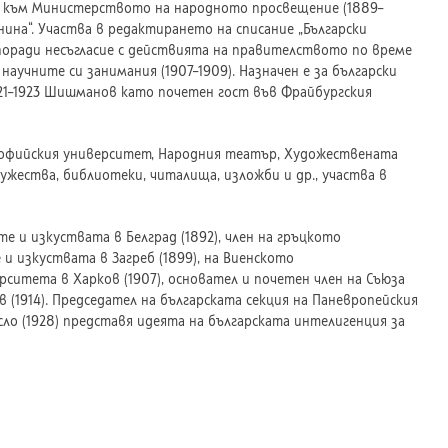
е към Министерството на народното просвещение (1889–
нина“. Участва в редактирането на списание „Български
ка поради несъгласие с действията на правителството по време
аучните си занимания (1907–1909). Назначен е за български
921–1923 Шишманов като почетен гост във Фрайбургския
офийския университет, Народния театър, Художествената
жества, библиотеки, читалища, изложби и др., участва в
те и изкуствата в Белград (1892), член на гръцкото
 и изкуствата в Загреб (1899), на Виенското
рситета в Харков (1907), основател и почетен член на Съюза
 (1914). Председател на българската секция на Паневропейския
Осло (1928) представя идеята на българската интелигенция за