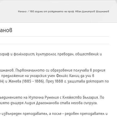
Начало
160 години от рождението на проф. Иван Димитров Шишманов
анов
раф и фолклорист, културолог, преводач, общественик и
ишманов. Първоначалното си образовение получава в родния
 предложение на унгарския учен Феликс Каниц да учи в
4) и Женева (1885 – 1886). През 1888 г. защитава докторат по
Съединението на Източна Румелия с Княжество България. По
чиято дъщеря Лидия Драгоманова става негова съпруга.
 извънреден преподавател, а после – редовен преподавател и