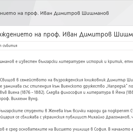
ението на проф. Иван Димитров Шишманов
рождението на проф. Иван Димитров Шишм
т събития
анов е известен български литературен историк и критик, етног
. в Свищов в семейството на възрожденския книжовник Димитър Ш
сле заминава със стипендия към Виенското дружество „Напредък“ по
ъв Виена (1876 – 1882). Следва философия и литература в Йена (188
проф. Вилхелм Вунд.
а българските студенти в Женева към всички народи да подкрепят 
ейцария се сближава с украинския публицист Михайло Драгоманов, 
ов е сред основателите на Висшето училище в София. В началото е