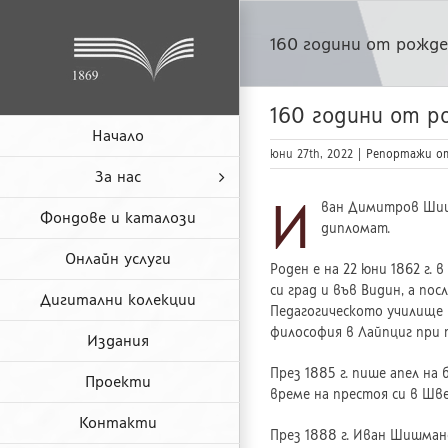
Skip
to
160 години от рожд
content
160 години от 
Начало
юни 27th, 2022
|
Репортажи о
За нас
И
ван Димитров Шишм
Фондове и каталози
дипломат.
Онлайн услуги
Роден е на 22 юни 1862 г
си град и във Видин, а по
Дигитални колекции
Педагогическото училище в
философия в Лайпциг при 
Издания
През 1885 г. пише апел н
Проекти
време на престоя си в Шв
Контакти
През 1888 г. Иван Шишман