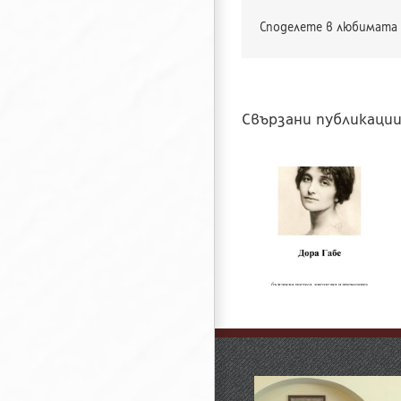
Споделете в любимата 
Свързани публикаци
160 години о
Изложба за Дора
рождението н
Габе
Михаил Попруже