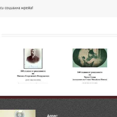
си социална мрежа!
и
160 години от
рождението на
т
160 години от
Чичо Стоян
а
рождението на д-
(псевдоним на
нко
Кръстю Кръстев
Стоян Михайлов
Попов)
Адрес: