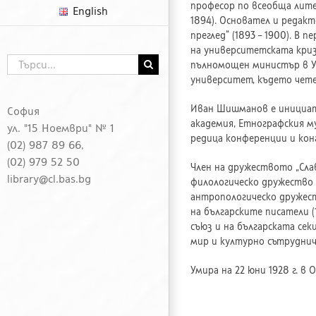
професор по всеобща лит
English
1894). Основател и редакт
преглед“ (1893 – 1900). В
на университетската криза
Търсене
пълномощен министър в Ук
...
университет, където чете
Иван Шишманов е инициат
София
академия, Етнографския м
ул. "15 Ноември" № 1
редица конференции и кон
(02) 987 89 66,
(02) 979 52 50
Член на дружеството „Слав
library@cl.bas.bg
филологическо дружество „
антропологическо дружеств
на българските писатели (
съюз и на българската сек
мир и културно сътруднич
Умира на 22 юни 1928 г. в О