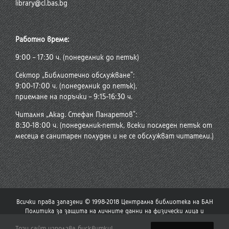
library@cl.bas.bg
Работно време:
9:00 – 17:30 ч. (понеделник до петък)
Сектор „Библиотечно обслужване“:
9:00-17:00 ч. (понеделник до петък),
приемане на поръчки – 9:15-16:30 ч.
Читалня „Акад. Стефан Панаретов“:
8:30-18:00 ч. (понеделник-петък, всеки последен петък от
месеца е санитарен полуден и не се обслужват читатели.)
Всички права запазени © 1998-2018 Централна библиотека на БАН
Политика за защита на личните данни на физически лица и
политика за употреба на бисквитки
Този сайт използва бисквитки!