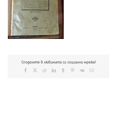
Споделете в любимата си социална мрежа!
Facebook
X
Reddit
LinkedIn
Tumblr
Pinterest
Vk
Електронна
поща: