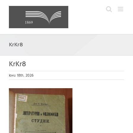
Skip
to
content
KrKr8
KrKr8
юни 18th, 2026