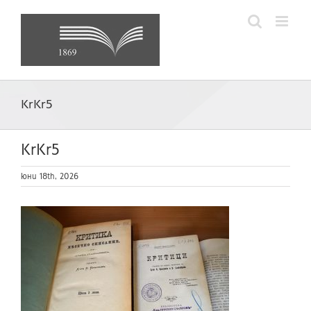
Skip
to
content
KrKr5
KrKr5
юни 18th, 2026