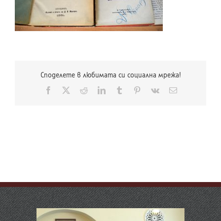
Споделете в любимата си социална мрежа!
Facebook
X
Reddit
LinkedIn
Tumblr
Pinterest
Vk
Електронна
поща: