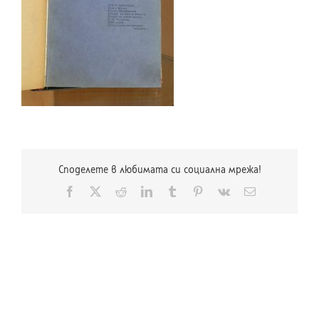
Споделете в любимата си социална мрежа!
Facebook
X
Reddit
LinkedIn
Tumblr
Pinterest
Vk
Електронна
поща: