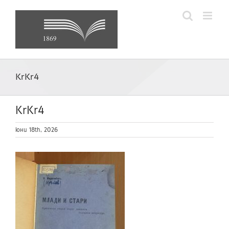
Skip
to
content
KrKr4
KrKr4
юни 18th, 2026