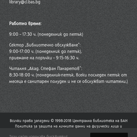
library@cl.bas.bg
Работно време:
9:00 – 17:30 ч. (понеделник до петък)
Сектор „Библиотечно обслужване“:
9:00-17:00 ч. (понеделник до петък),
приемане на поръчки – 9:15-16:30 ч.
Читалня „Акад. Стефан Панаретов“:
8:30-18:00 ч. (понеделник-петък, всеки последен петък от
месеца е санитарен полуден и не се обслужват читатели.)
Всички права запазени © 1998-2018 Централна библиотека на БАН
Политика за защита на личните данни на физически лица и
политика за употреба на бисквитки
Този сайт използва бисквитки!