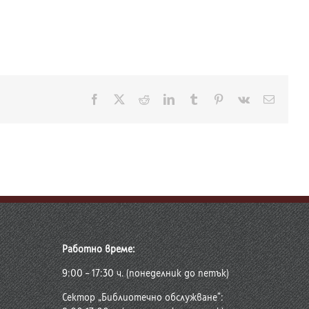
Facebook
X
Reddit
LinkedIn
Tumblr
Pinterest
Vk
Електр
поща:
Работно време:
9:00 – 17:30 ч. (понеделник до петък)
Сектор „Библиотечно обслужване“: