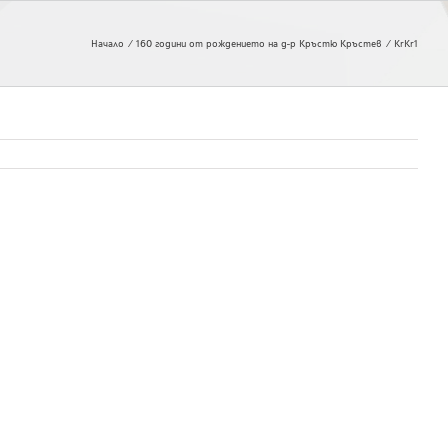
Начало
160 години от рождението на д-р Кръстю Кръстев
KrKr1