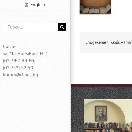
English
Търсене
...
Споделете в любимата 
София
ул. "15 Ноември" № 1
(02) 987 89 66,
(02) 979 52 50
library@cl.bas.bg