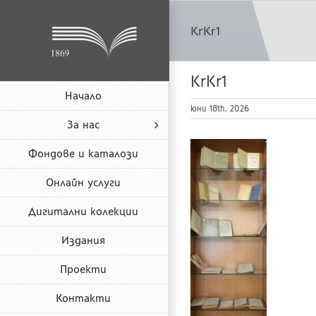
Skip
to
KrKr1
content
KrKr1
Начало
юни 18th, 2026
За нас
Фондове и каталози
Онлайн услуги
Дигитални колекции
Издания
Проекти
Контакти