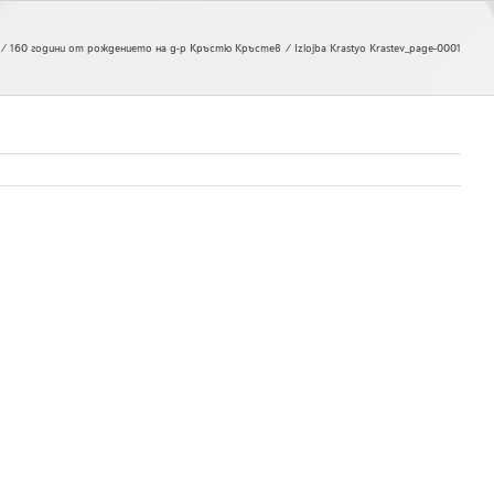
160 години от рождението на д-р Кръстю Кръстев
Izlojba Krastyo Krastev_page-0001