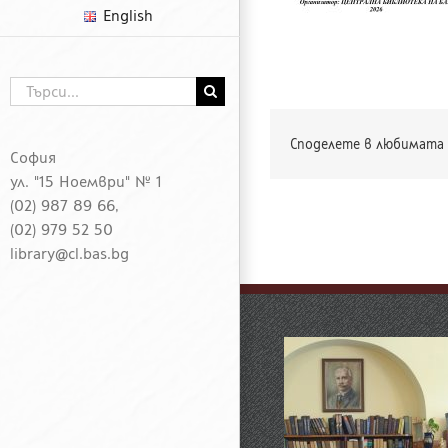
English
Търсене
...
Споделете в любимата 
София
ул. "15 Ноември" № 1
(02) 987 89 66,
(02) 979 52 50
library@cl.bas.bg