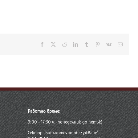
Facebook
X
Reddit
LinkedIn
Tumblr
Pinterest
Vk
Електр
поща:
Работно време:
9:00 – 17:30 ч. (понеделник до петък)
Сектор „Библиотечно обслужване“: