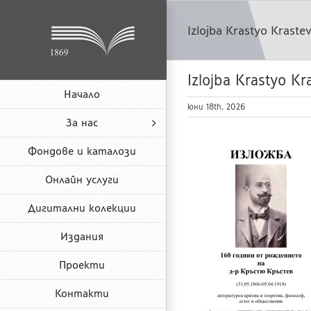
Skip
to
Izlojba Krastyo Krast
content
Izlojba Krastyo K
Начало
юни 18th, 2026
За нас
Фондове и каталози
Онлайн услуги
Дигитални колекции
Издания
Проекти
Контакти