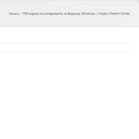
Начало
100 години от рождението на Вадимир Свинтила
Izlojba Vladimir Svintila