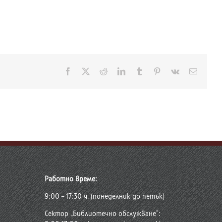
Facebook
X
Reddit
LinkedIn
Tumblr
Pinterest
Vk
Електр
поща:
Работно време:
9:00 – 17:30 ч. (понеделник до петък)
Сектор „Библиотечно обслужване“: