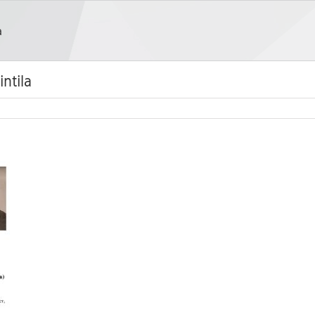
a
intila