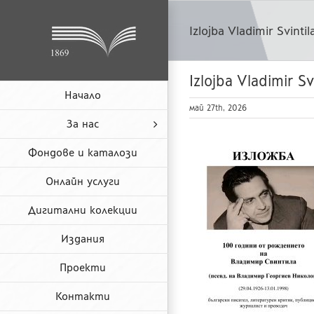
Skip
to
Izlojba Vladimir Svintil
content
Izlojba Vladimir Sv
Начало
май 27th, 2026
За нас
Фондове и каталози
Онлайн услуги
Дигитални колекции
Издания
Проекти
Контакти