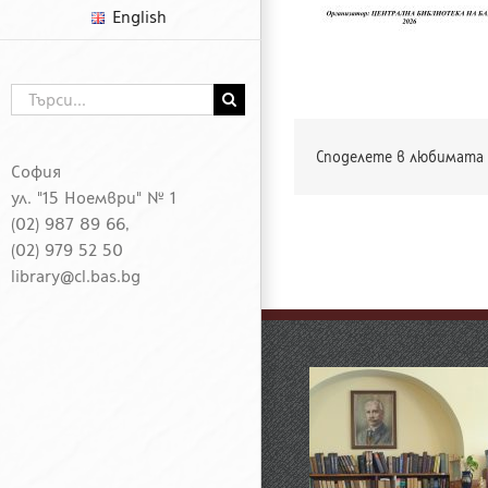
English
Търсене
...
Споделете в любимата 
София
ул. "15 Ноември" № 1
(02) 987 89 66,
(02) 979 52 50
library@cl.bas.bg