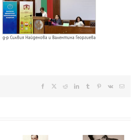
д-р Силвия Найденова и Валентина Георгиева
Facebook
X
Reddit
LinkedIn
Tumblr
Pinterest
Vk
Електр
поща: