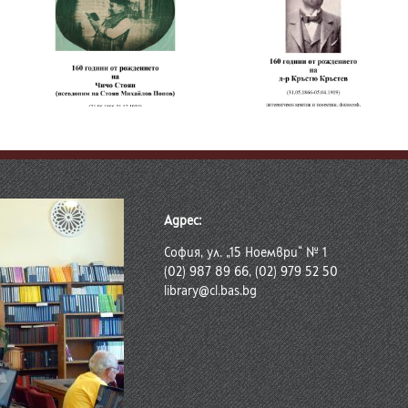
т
а
160 години от
180 години от
рождението на д-р
рождението на
Кръстю Кръстев
Хенрик Сенкевич
в
Адрес:
София, ул. „15 Ноември“ № 1
(02) 987 89 66, (02) 979 52 50
library@cl.bas.bg