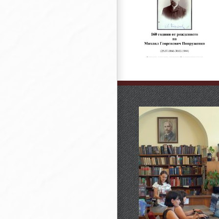
160 години о
рождението н
160 години от
Чичо Стоян
рождението на
(псевдоним на
Михаил Попруженко
Стоян Михайло
Попов)