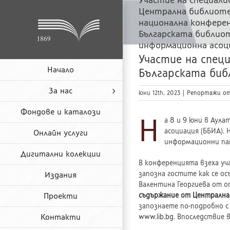
Skip
Централна библиоте
to
национална конферен
content
Българската библио
информационна асоц
Участие на спец
Начало
Българската биб
За нас
юни 12th, 2023
|
Репортажи от
Фондове и каталози
Н
а 8 и 9 юни в Аул
асоциация (ББИА).
Онлайн услуги
информационни пан
Дигитални колекции
В конференцията взеха уч
запозна гостите как се о
Издания
Валентина Георгиева от о
Проекти
съдържание от Централна 
запознаете по-подробно с
Контакти
www.lib.bg
. Впоследствие 