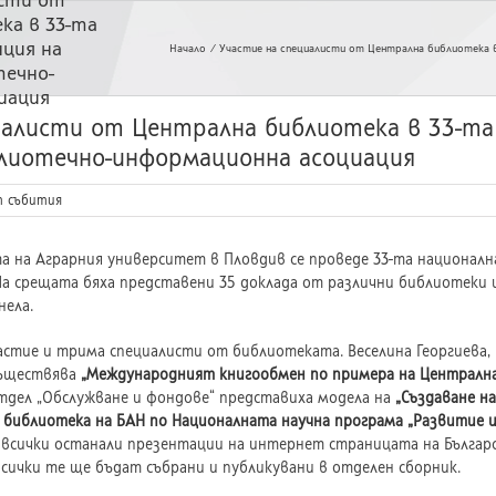
ка в 33-та
ция на
Начало
Участие на специалисти от Централна библиотека 
течно-
иация
иалисти от Централна библиотека в 33-та
лиотечно-информационна асоциация
 събития
ата на Аграрния университет в Пловдив се проведе 33-та национа
 На срещата бяха представени 35 доклада от различни библиотеки 
ела.
астие и трима специалисти от библиотеката. Веселина Георгиева,
съществява
„Международният книгообмен по примера на Централна
тдел „Обслужване и фондове“ представиха модела на
„Създаване н
библиотека на БАН по Националната научна програма „Развитие 
 всички останали презентации на интернет страницата на Бълга
всички те ще бъдат събрани и публикувани в отделен сборник.