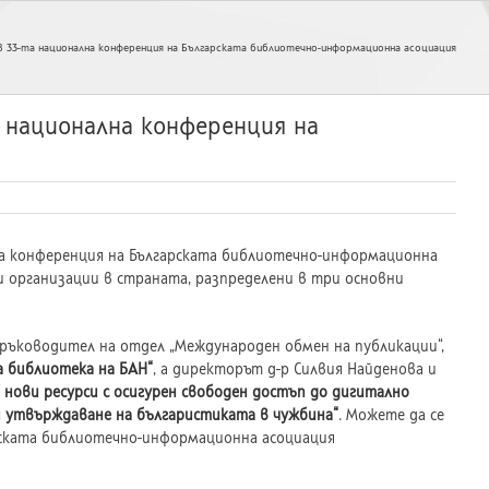
в 33-та национална конференция на Българската библиотечно-информационна асоциация
 национална конференция на
лна конференция на Българската библиотечно-информационна
и организации в страната, разпределени в три основни
 ръководител на отдел „Международен обмен на публикации“,
 библиотека на БАН“
, а директорът д-р Силвия Найденова и
а нови ресурси с осигурен свободен достъп до дигитално
и утвърждаване на българистиката в чужбина“
. Можете да се
рската библиотечно-информационна асоциация