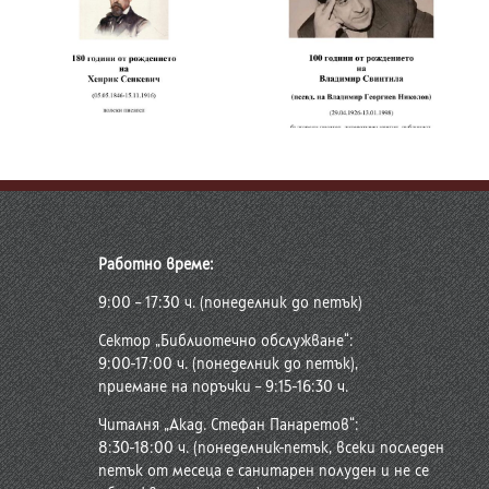
100 години от
160 години от
рождението на
рождението на
Вадимир Свинтила
Михаил Попруженко
Работно време:
9:00 – 17:30 ч. (понеделник до петък)
Сектор „Библиотечно обслужване“:
9:00-17:00 ч. (понеделник до петък),
приемане на поръчки – 9:15-16:30 ч.
Читалня „Акад. Стефан Панаретов“:
8:30-18:00 ч. (понеделник-петък, всеки последен
петък от месеца е санитарен полуден и не се