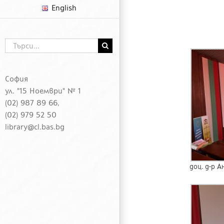
English
Търсене
...
София
ул. "15 Ноември" № 1
(02) 987 89 66,
(02) 979 52 50
library@cl.bas.bg
доц. д-р 