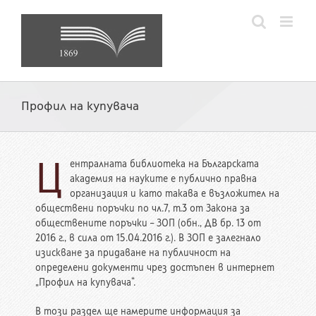
Skip
to
content
Профил на купувача
Ц
ентралната библиотека на Българската
академия на науките е публично правна
организация и като такава е възложител на
обществени поръчки по чл.7, т.3 от Закона за
обществените поръчки – ЗОП (обн., ДВ бр. 13 от
2016 г., в сила от 15.04.2016 г.). В ЗОП е залегнало
изискване за придаване на публичност на
определени документи чрез достъпен в интернет
„Профил на купувача“.
В този раздел ще намерите информация за