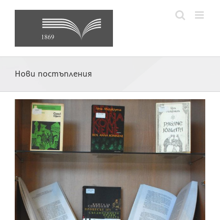
Skip
to
content
Нови постъпления