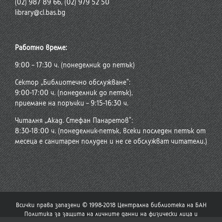
(02) 987 89 66, (02) 979 52 50
library@cl.bas.bg
Работно време:
9:00 – 17:30 ч. (понеделник до петък)
Сектор „Библиотечно обслужване“:
9:00-17:00 ч. (понеделник до петък),
приемане на поръчки – 9:15-16:30 ч.
Читалня „Акад. Стефан Панаретов“:
8:30-18:00 ч. (понеделник-петък, всеки последен петък от
месеца е санитарен полуден и не се обслужват читатели.)
Всички права запазени © 1998-2018 Централна библиотека на БАН
Политика за защита на личните данни на физически лица и