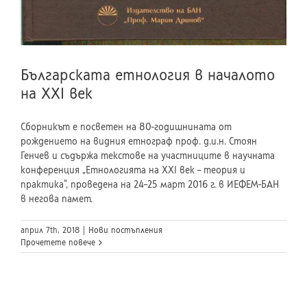
Българската етнология в началото
на XXI век
Сборникът е посветен на 80-годишнината от
рождението на видния етнограф проф. д.и.н. Стоян
Генчев и съдържа текстове на участниците в научната
конференция „Етнологията на XXI век – теория и
практика“, проведена на 24–25 март 2016 г. в ИЕФЕМ-БАН
в негова памет.
април 7th, 2018
|
Нови постъпления
Прочетете повече