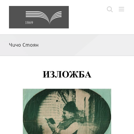
Skip
to
content
Чичо Стоян