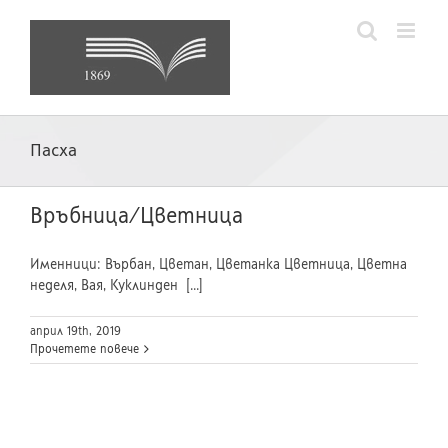
Skip
to
content
Пасха
Връбница/Цветница
Именници: Върбан, Цветан, Цветанка Цветница, Цветна
неделя, Вая, Куклинден ­ [...]
април 19th, 2019
Прочетете повече