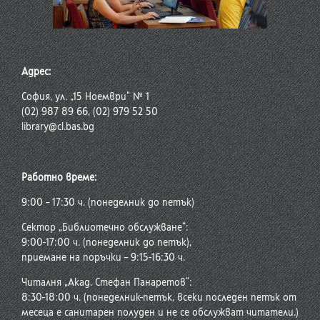
Адрес:
София, ул. „15 Ноември“ № 1
(02) 987 89 66, (02) 979 52 50
library@cl.bas.bg
Работно време:
9:00 – 17:30 ч. (понеделник до петък)
Сектор „Библиотечно обслужване“:
9:00-17:00 ч. (понеделник до петък),
приемане на поръчки – 9:15-16:30 ч.
Читалня „Акад. Стефан Панаретов“:
8:30-18:00 ч. (понеделник-петък, всеки последен петък от
месеца е санитарен полуден и не се обслужват читатели.)