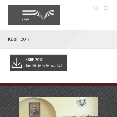
Skip
to
content
KDBF_2017
KDBF_2017
Size:
165.89 kb
Format :
XLS