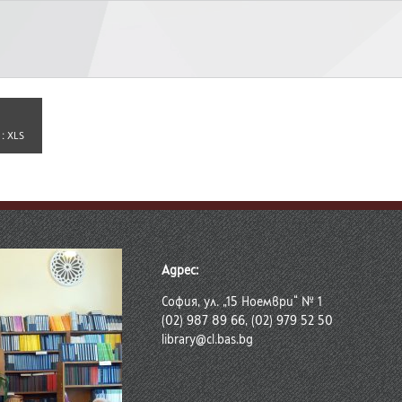
 :
XLS
Адрес:
София, ул. „15 Ноември“ № 1
(02) 987 89 66, (02) 979 52 50
library@cl.bas.bg