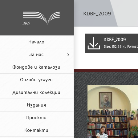
Skip
to
KDBF_2009
content
KDBF_2009
Начало
Size:
152.58 kb
Format
За нас
Фондове и каталози
Онлайн услуги
Дигитални колекции
Издания
Проекти
Контакти