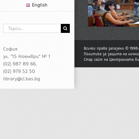
English
Търсене
...
София
Всички права запазени © 1998
Политика за защита на лични
ул. "15 Ноември" № 1
Стар сайт на Централната б
(02) 987 89 66,
(02) 979 52 50
library@cl.bas.bg