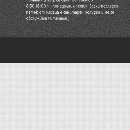
Читалня „Акад. Стефан Панаретов“:
8:30-18:00 ч. (понеделник-петък, всеки последен
петък от месеца е санитарен полуден и не се
обслужват читатели.)