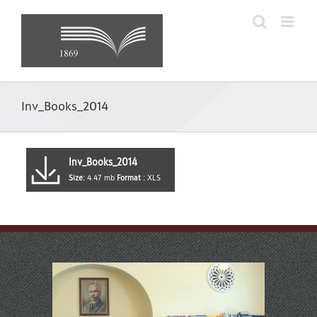
Skip
to
content
Inv_Books_2014
Inv_Books_2014
Size:
4.47 mb
Format :
XLS