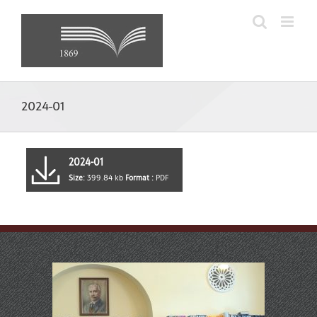
Skip
to
content
2024-01
2024-01
Size:
399.84 kb
Format :
PDF