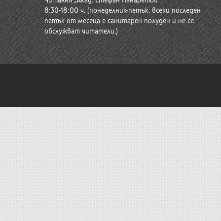
Читалня „Акад. Стефан Панаретов“:
8:30-18:00 ч. (понеделник-петък, всеки последен
петък от месеца е санитарен полуден и не се
обслужват читатели.)