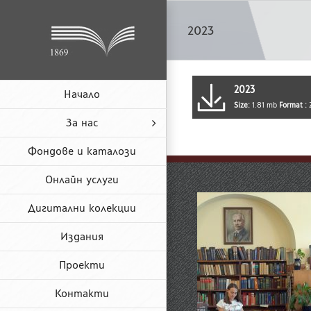
Skip
to
2023
content
2023
Начало
Size:
1.81 mb
Format :
За нас
Фондове и каталози
Онлайн услуги
Дигитални колекции
Издания
Проекти
Контакти