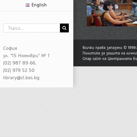
English
Търсене
...
София
Всички права запазени © 1998
Политика за защита на лични
ул. "15 Ноември" № 1
Стар сайт на Централната б
(02) 987 89 66,
(02) 979 52 50
library@cl.bas.bg