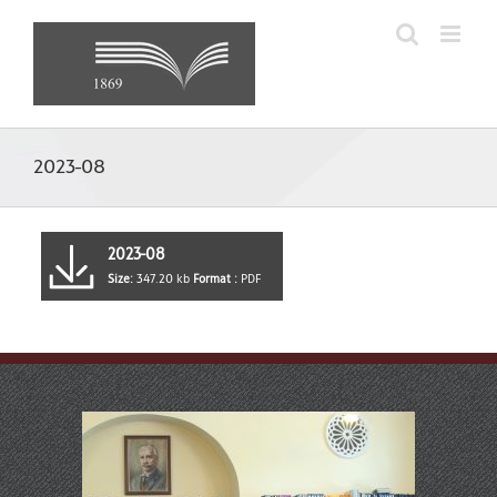
Skip
to
content
2023-08
2023-08
Size:
347.20 kb
Format :
PDF