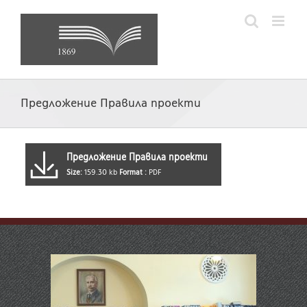
Skip
to
content
Предложение Правила проекти
Предложение Правила проекти
Size:
159.30 kb
Format :
PDF