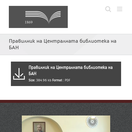
Skip
to
content
Правилник на Централната библиотека на
БАН
Правилник на Централната библиотека на
БАН
Size:
384.96 kb
Format :
PDF