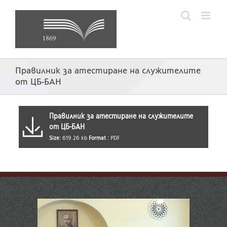
Skip
to
content
Правилник за атестиране на служителите
от ЦБ-БАН
Правилник за атестиране на служителите
от ЦБ-БАН
Size:
619.26 kb
Format :
PDF