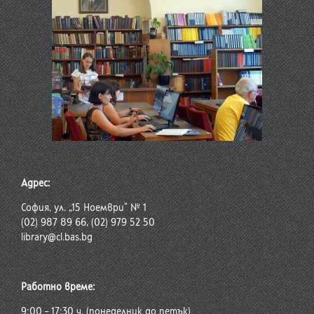
Адрес:
София, ул. „15 Ноември“ № 1
(02) 987 89 66, (02) 979 52 50
library@cl.bas.bg
Работно време:
9:00 – 17:30 ч. (понеделник до петък)