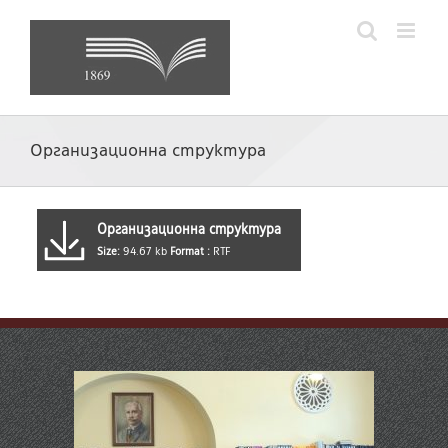
Skip
to
content
Организационна структура
Организационна структура
Size:
94.67 kb
Format :
RTF