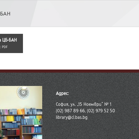
-БАН
а ЦБ-БАН
 :
PDF
Адрес:
София, ул. „15 Ноември“ № 1
(02) 987 89 66, (02) 979 52 50
library@cl.bas.bg