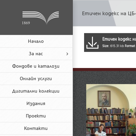
Skip
to
Етичен кодекс на ЦБ
content
Етичен кодекс н
Начало
Size:
615.31 kb
Format
За нас
Фондове и каталози
Онлайн услуги
Дигитални колекции
Издания
Проекти
Контакти