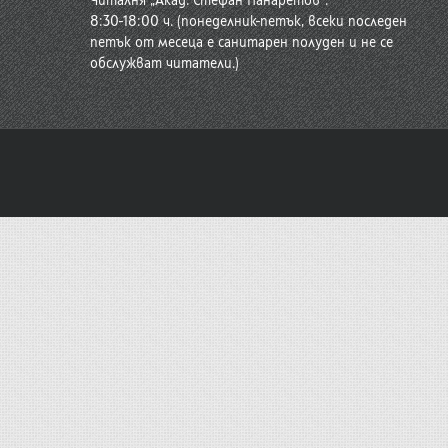
Читалня „Акад. Стефан Панаретов“:
8:30-18:00 ч. (понеделник-петък, всеки последен
петък от месеца е санитарен полуден и не се
обслужват читатели.)