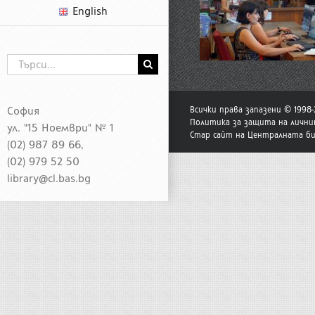
English
Търсене
...
София
Всички права запазени © 1998
Политика за защита на лични
ул. "15 Ноември" № 1
Стар сайт на Централната б
(02) 987 89 66,
(02) 979 52 50
library@cl.bas.bg