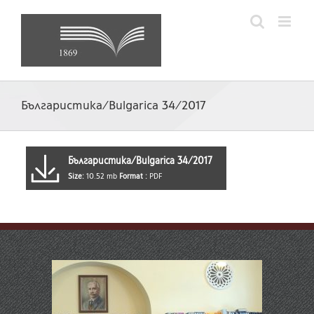
Skip
to
content
Българистика/Bulgarica 34/2017
Българистика/Bulgarica 34/2017
Size:
10.52 mb
Format :
PDF