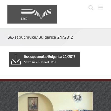
Skip
to
content
Българистика/Bulgarica 24/2012
Българистика/Bulgarica 24/2012
Size:
1.62 mb
Format :
PDF