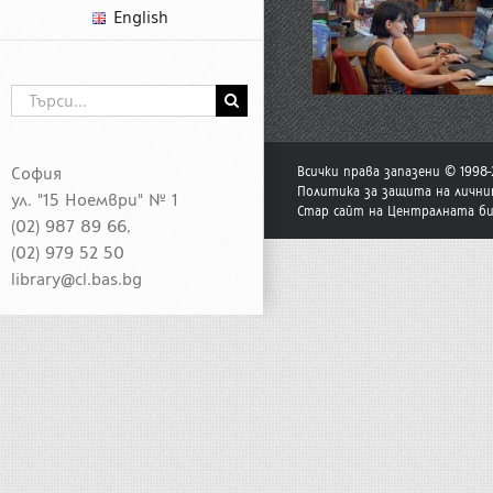
English
Търсене
...
София
Всички права запазени © 1998
Политика за защита на лични
ул. "15 Ноември" № 1
Стар сайт на Централната б
(02) 987 89 66,
(02) 979 52 50
library@cl.bas.bg