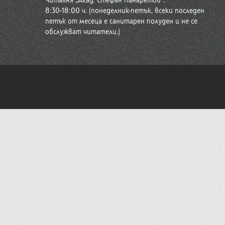
Читалня „Акад. Стефан Панаретов“:
8:30-18:00 ч. (понеделник-петък, всеки последен
петък от месеца е санитарен полуден и не се
обслужват читатели.)