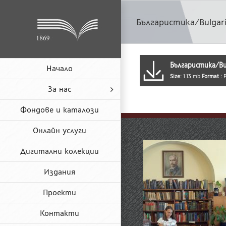
Skip
to
Българистика/Bulgar
content
Българистика/Bu
Начало
Size:
1.13 mb
Format :
За нас
Фондове и каталози
Онлайн услуги
Дигитални колекции
Издания
Проекти
Контакти