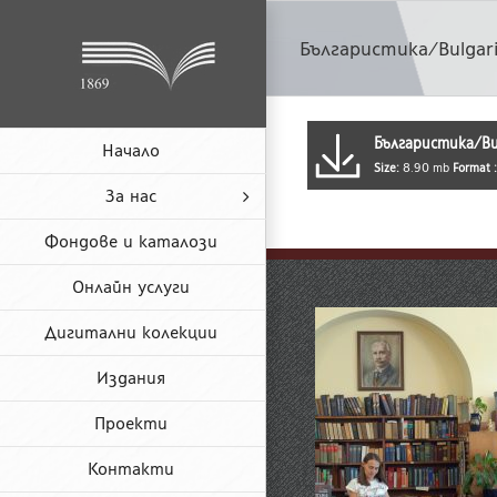
Skip
to
Българистика/Bulgari
content
Българистика/Bul
Начало
Size:
8.90 mb
Format 
За нас
Фондове и каталози
Онлайн услуги
Дигитални колекции
Издания
Проекти
Контакти