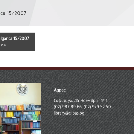
ca 15/2007
garica 15/2007
:
PDF
Адрес:
София, ул. „15 Ноември“ № 1
(02) 987 89 66, (02) 979 52 50
library@cl.bas.bg