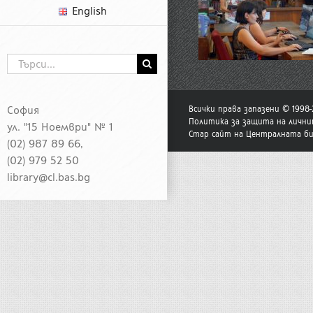
English
Търсене
...
София
Всички права запазени © 1998
Политика за защита на лични
ул. "15 Ноември" № 1
Стар сайт на Централната б
(02) 987 89 66,
(02) 979 52 50
library@cl.bas.bg