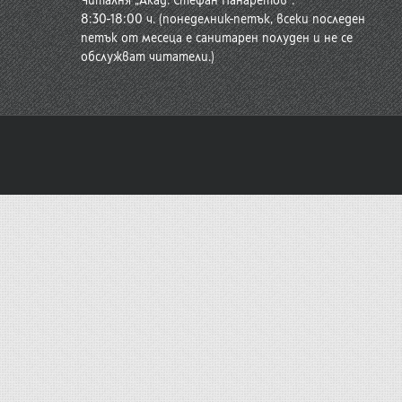
Читалня „Акад. Стефан Панаретов“:
8:30-18:00 ч. (понеделник-петък, всеки последен
петък от месеца е санитарен полуден и не се
обслужват читатели.)