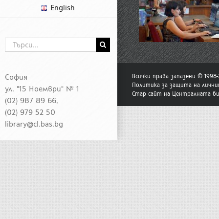
English
Търсене
...
София
Всички права запазени © 1998
Политика за защита на лични
ул. "15 Ноември" № 1
Стар сайт на Централната б
(02) 987 89 66,
(02) 979 52 50
library@cl.bas.bg