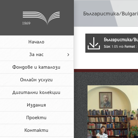
Skip
to
Българистика/Bulgari
content
Българистика/Bul
Начало
Size:
1.05 mb
Format :
За нас
Фондове и каталози
Онлайн услуги
Дигитални колекции
Издания
Проекти
Контакти