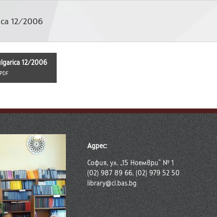
ca 12/2006
garica 12/2006
PDF
Адрес:
София, ул. „15 Ноември“ № 1
(02) 987 89 66, (02) 979 52 50
library@cl.bas.bg