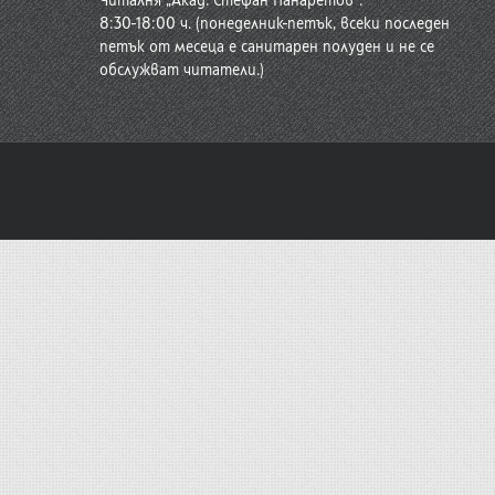
Читалня „Акад. Стефан Панаретов“:
8:30-18:00 ч. (понеделник-петък, всеки последен
петък от месеца е санитарен полуден и не се
обслужват читатели.)