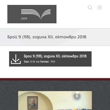
Skip
to
content
Брой 9 (118), година XII, октомври 2018
Брой 9 (118), година XII, октомври 2018
Size:
9.16 mb
Format :
PDF