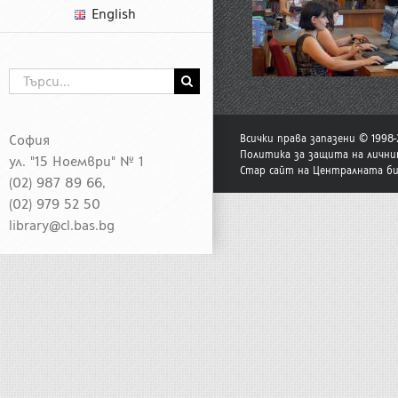
English
Търсене
...
София
Всички права запазени © 1998
Политика за защита на лични
ул. "15 Ноември" № 1
Стар сайт на Централната б
(02) 987 89 66,
(02) 979 52 50
library@cl.bas.bg