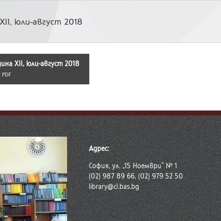
 XII, юли-август 2018
одина XII, юли-август 2018
:
PDF
Адрес:
София, ул. „15 Ноември“ № 1
(02) 987 89 66, (02) 979 52 50
library@cl.bas.bg