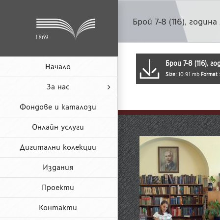
Skip
to
Брой 7-8 (116), година
content
Брой 7-8 (116), г
Начало
Size:
10.91 mb
Format 
За нас
Фондове и каталози
Онлайн услуги
Дигитални колекции
Издания
Проекти
Контакти