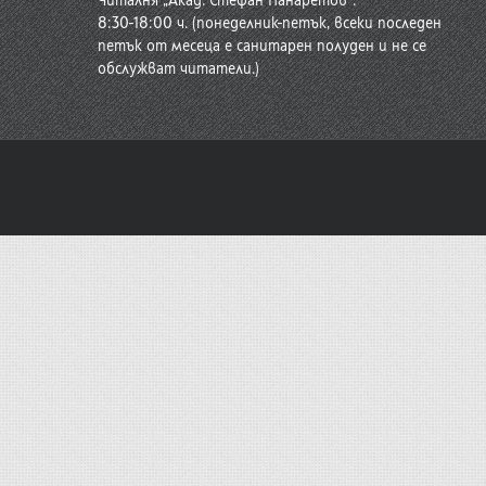
Читалня „Акад. Стефан Панаретов“:
8:30-18:00 ч. (понеделник-петък, всеки последен
петък от месеца е санитарен полуден и не се
обслужват читатели.)