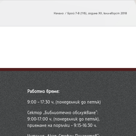
Начало
Брой 7-8 (116), година XII, юли-август 2018
Работно време:
9:00 – 17:30 ч. (понеделник до петък)
Сектор „Библиотечно обслужване“:
9:00-17:00 ч. (понеделник до петък),
приемане на поръчки – 9:15-16:30 ч.