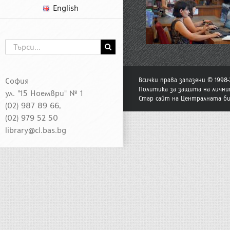
English
Търсене
...
София
Всички права запазени © 1998
Политика за защита на лични
ул. "15 Ноември" № 1
Стар сайт на Централната б
(02) 987 89 66,
(02) 979 52 50
library@cl.bas.bg