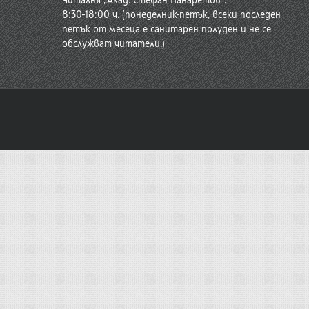
Читалня „Акад. Стефан Панаретов“:
8:30-18:00 ч. (понеделник-петък, всеки последен
петък от месеца е санитарен полуден и не се
обслужват читатели.)