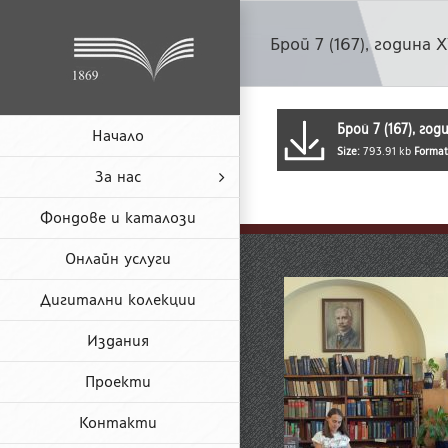
Skip
to
Брой 7 (167), година X
content
Брой 7 (167), год
Начало
Size:
793.91 kb
Format
За нас
Фондове и каталози
Онлайн услуги
Дигитални колекции
Издания
Проекти
Контакти