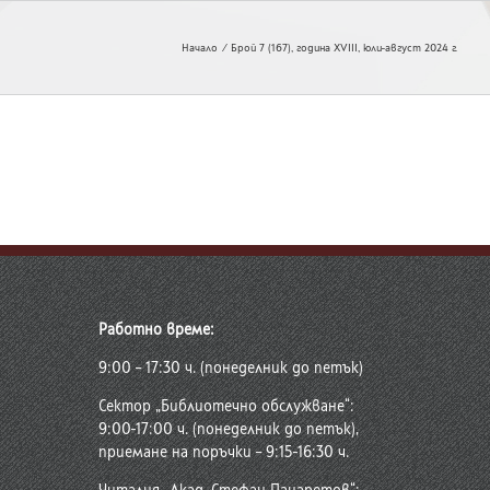
Начало
Брой 7 (167), година XVIII, юли-август 2024 г.
Работно време:
9:00 – 17:30 ч. (понеделник до петък)
Сектор „Библиотечно обслужване“:
9:00-17:00 ч. (понеделник до петък),
приемане на поръчки – 9:15-16:30 ч.