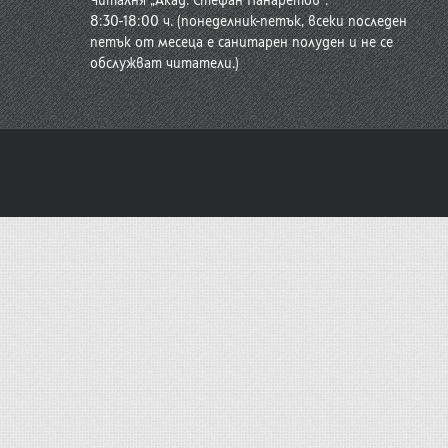
Читалня „Акад. Стефан Панаретов“:
8:30-18:00 ч. (понеделник-петък, всеки последен
петък от месеца е санитарен полуден и не се
обслужват читатели.)