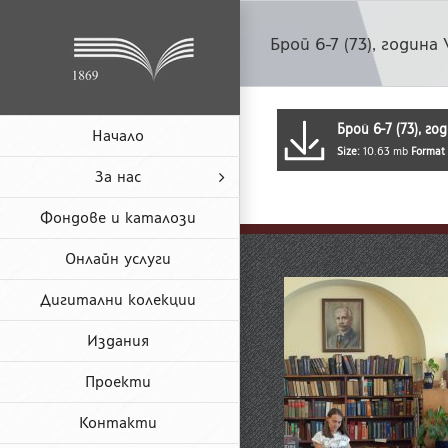
Skip
to
Брой 6-7 (73), година 
content
Брой 6-7 (73), го
Начало
Size:
10.63 mb
Format
За нас
Фондове и каталози
Онлайн услуги
Дигитални колекции
Издания
Проекти
Контакти