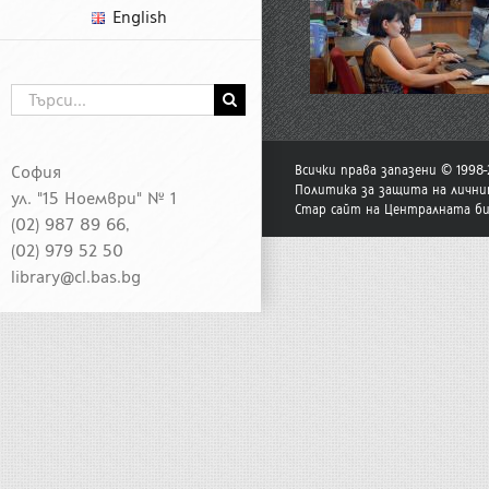
English
Търсене
...
София
Всички права запазени © 1998
Политика за защита на лични
ул. "15 Ноември" № 1
Стар сайт на Централната б
(02) 987 89 66,
(02) 979 52 50
library@cl.bas.bg