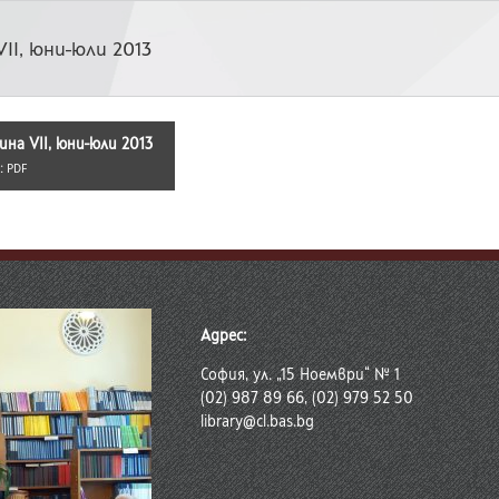
VII, юни-юли 2013
дина VII, юни-юли 2013
 :
PDF
Адрес:
София, ул. „15 Ноември“ № 1
(02) 987 89 66, (02) 979 52 50
library@cl.bas.bg