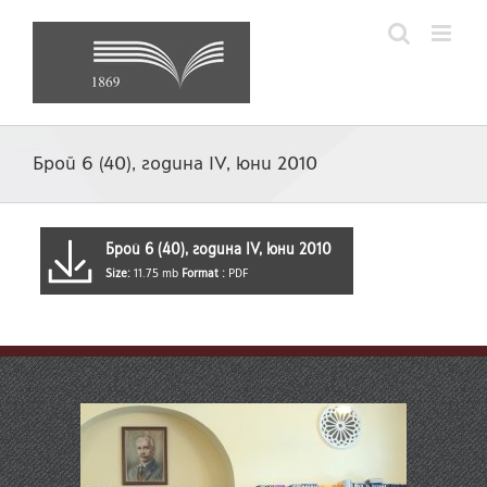
Skip
to
content
Брой 6 (40), година IV, юни 2010
Брой 6 (40), година IV, юни 2010
Size:
11.75 mb
Format :
PDF