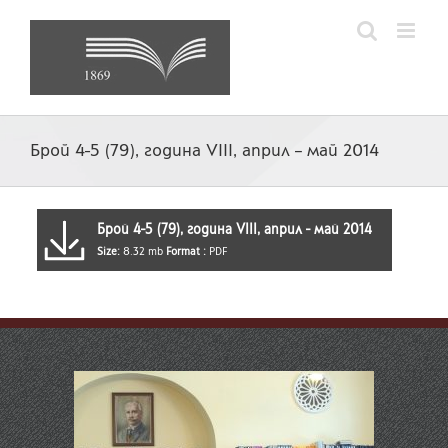
Skip
to
content
Брой 4-5 (79), година VIII, април – май 2014
Брой 4-5 (79), година VIII, април - май 2014
Size:
8.32 mb
Format :
PDF