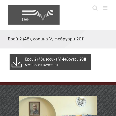
Skip
to
content
Брой 2 (48), година V, февруари 2011
Брой 2 (48), година V, февруари 2011
Size:
5.22 mb
Format :
PDF