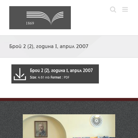
Skip
to
content
Брой 2 (2), година І, април 2007
Брой 2 (2), година І, април 2007
Size:
4.61 mb
Format :
PDF